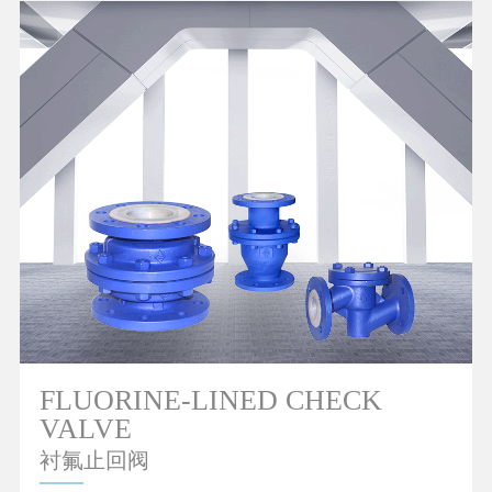
FLUORINE-LINED CHECK
VALVE
衬氟止回阀