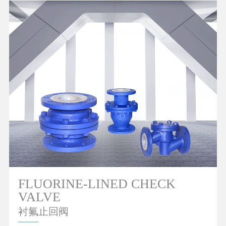
FLUORINE-LINED CHECK
VALVE
衬氟止回阀